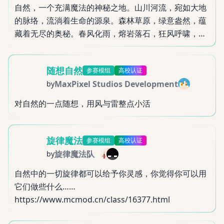
自然，一个充满魔法的神秘之地。山川河流，宛如大地
的脉络，流淌着生命的源泉。森林草原，绿意盎然，蕴
藏着无尽的奥秘。春风化雨，熔岩落石，狂风呼啸，大
雪纷飞，无时无刻不展现着自然的魔法。动物嬉戏，草
木生长，无不彰显着自然的神秘力量。
随想自然
参赛模组
高校认证
MaxPixel Studios Development
by
对自然的一点随想，用风与雷整点小活
旋律魔法
参赛模组
高校认证
旋律魔法队
by
自然中的一切旋律都可以给予你灵感，你觉得你可以用
它们做些什么……
https://www.mcmod.cn/class/16377.html