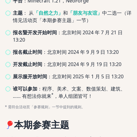
平台
：
Minecraft 1.21，NeoForge
主题
：
从
「自然之力」
和
「朋友与友谊」
中二选一（详
情见活动页「本期参赛主题」一节）
报名暨开发开始时间
：
北京时间 2024 年 7 月 21 日
13:20
报名截止时间
：
北京时间 2024 年 9 月 9 日 13:20
开发截止时间
：
北京时间 2024 年 9 月 19 日 13:20
展示服开放时间
：
北京时间 2025 年 1 月 5 日 13:20
谁可以参加
：
程序、美术、文案、数值策划、建筑、
*
…… 有想法你就来
，单人组团皆可！
* 需符合活动页「参赛规则」一节中提到的规则。
本期参赛
主题