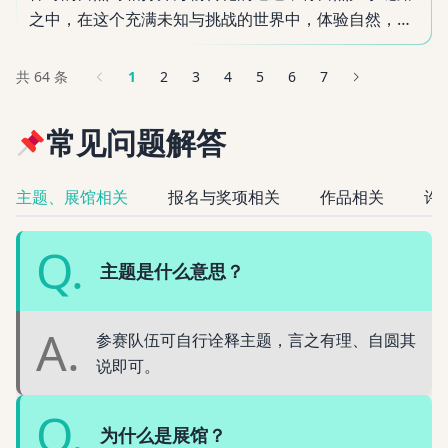
之中，在这个充满未知与挑战的世界中，体验自然，感
悟自然，驯化自然。
共 64 条
1
2
3
4
5
6
7
常见
问题
解答
主题、展馆相关
报名与奖项相关
作品相关
许
Q.
主题是什么意思？
A.
参赛队伍可自行诠释主题，言之有理、自圆其
说即可。
Q.
为什么是展馆？